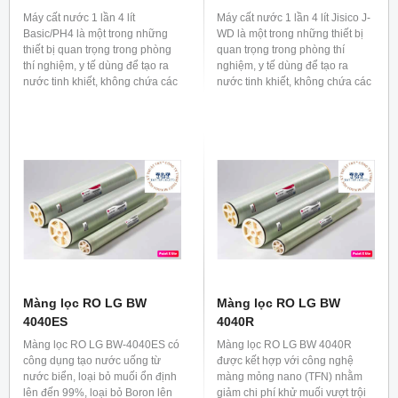
Máy cất nước 1 lần 4 lít
Máy cất nước 1 lần 4 lít Jisico J-
Basic/PH4 là một trong những
WD là một trong những thiết bị
thiết bị quan trọng trong phòng
quan trọng trong phòng thí
thí nghiệm, y tế dùng để tạo ra
nghiệm, y tế dùng để tạo ra
nước tinh khiết, không chứa các
nước tinh khiết, không chứa các
thành phần hữu cơ hay vô cơ.
thành phần hữu cơ hay vô cơ.
Màng lọc RO LG BW
Màng lọc RO LG BW
4040ES
4040R
Màng lọc RO LG BW-4040ES có
Màng lọc RO LG BW 4040R
công dụng tạo nước uống từ
được kết hợp với công nghệ
nước biển, loại bỏ muối ổn định
màng mỏng nano (TFN) nhằm
lên đến 99%, loại bỏ Boron lên
giảm chi phí khử muối vượt trội