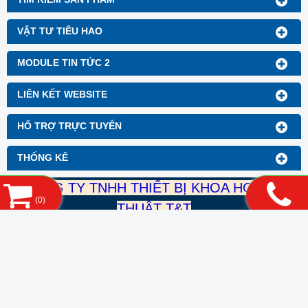
VẬT TƯ TIÊU HAO
MODULE TIN TỨC 2
LIÊN KẾT WEBSITE
HỔ TRỢ TRỰC TUYẾN
THỐNG KÊ
CÔNG TY TNHH THIẾT BỊ KHOA HỌC KỸ
(
0
)
THUẬT T&T
Mst: 0316899489
DT: 0932 998 055
Mail: thietbikhoahockythuatTT@gmail.com
Địa chỉ: 392/1 nguyễn Duy Dương, Phường 9, Quận 10,
TP.HCM