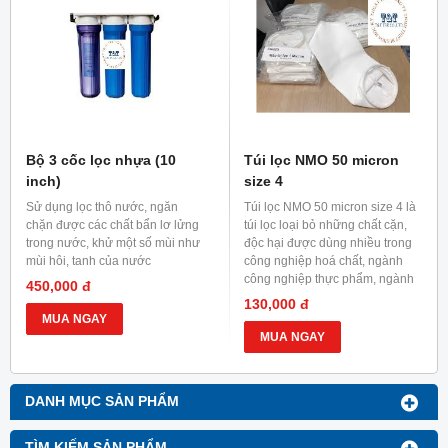
Bộ 3 cốc lọc nhựa (10
Túi lọc NMO 50 micron
inch)
size 4
Sử dụng lọc thô nước, ngăn
Túi lọc NMO 50 micron size 4 là
chặn được các chất bẩn lơ lửng
túi lọc loại bỏ những chất cặn,
trong nước, khử một số mùi như
độc hại được dùng nhiều trong
mùi hôi, tanh của nước
công nghiệp hoá chất, ngành
công nghiệp thực phẩm, ngành
450,000 đ
công nghiệp luyện kim.
130,000 đ
MUA NGAY
MUA NGAY
DANH MỤC SẢN PHẨM
TÌM KIẾM SẢN PHẨM