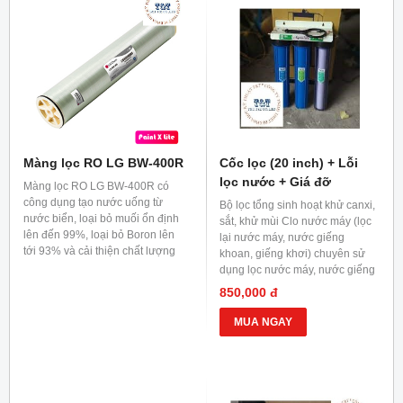
Màng lọc RO LG BW-400R
Cốc lọc (20 inch) + Lỗi
lọc nước + Giá đỡ
Màng lọc RO LG BW-400R có
công dụng tạo nước uống từ
Bộ lọc tổng sinh hoạt khử canxi,
nước biển, loại bỏ muối ổn định
sắt, khử mùi Clo nước máy (lọc
lên đến 99%, loại bỏ Boron lên
lại nước máy, nước giếng
tới 93% và cải thiện chất lượng
khoan, giếng khơi) chuyên sử
nước.
dụng lọc nước máy, nước giếng
nhiễm canxi công suất sử dụng
850,000 đ
nhỏ.
MUA NGAY