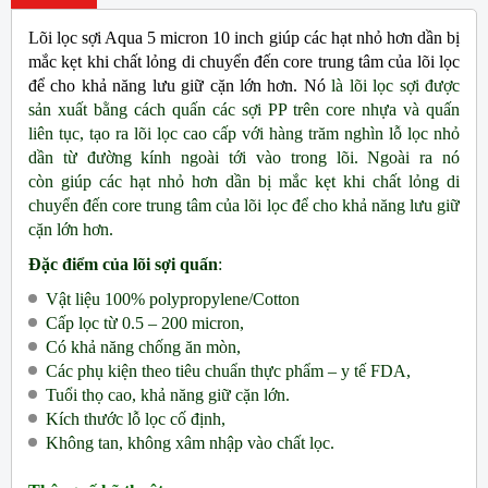
Lõi lọc sợi Aqua 5 micron 10 inch giúp các hạt nhỏ hơn dần bị
mắc kẹt khi chất lỏng di chuyển đến core trung tâm của lõi lọc
để cho khả năng lưu giữ cặn lớn hơn. Nó
là lõi lọc sợi được
sản xuất bằng cách quấn các sợi PP trên core nhựa và quấn
liên tục, tạo ra lõi lọc cao cấp với hàng trăm nghìn lỗ lọc nhỏ
dần từ đường kính ngoài tới vào trong lõi. Ngoài ra nó
còn
giúp các hạt nhỏ hơn dần bị mắc kẹt khi chất lỏng di
chuyển đến core trung tâm của lõi lọc để cho khả năng lưu giữ
cặn lớn hơn.
Đặc điểm của lõi sợi quấn
:
Vật liệu 100% polypropylene/Cotton
Cấp lọc từ 0.5 – 200 micron,
Có khả năng chống ăn mòn,
Các phụ kiện theo tiêu chuẩn thực phẩm – y tế FDA,
Tuổi thọ cao, khả năng giữ cặn lớn.
Kích thước lỗ lọc cố định,
Không tan, không xâm nhập vào chất lọc.