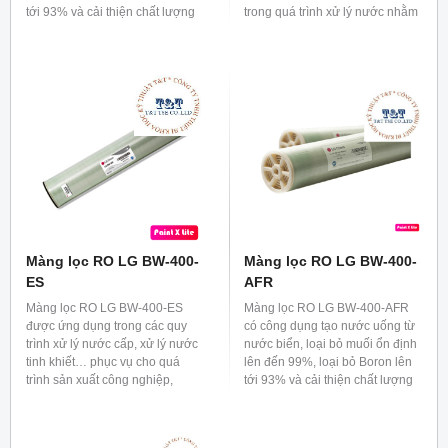
tới 93% và cải thiện chất lượng
trong quá trình xử lý nước nhằm
nước.
loại bỏ các chất gây ô nhiễm và
làm sạch nước từ nhiều nguồn
khác nhau. Màng lọc RO LG BW
4040 R dùng lọc nước tinh khiết,
chuyên dụng đối với nguồn
nước ngọt và nước lợ loại bỏ
trên 99% nồng độ muối, vi
khuẩn, virus.
Màng lọc RO LG BW-400-
Màng lọc RO LG BW-400-
ES
AFR
Màng lọc RO LG BW-400-ES
Màng lọc RO LG BW-400-AFR
được ứng dụng trong các quy
có công dụng tạo nước uống từ
trình xử lý nước cấp, xử lý nước
nước biển, loại bỏ muối ổn định
tinh khiết… phục vụ cho quá
lên đến 99%, loại bỏ Boron lên
trình sản xuất công nghiệp,
tới 93% và cải thiện chất lượng
dược phẩm, thực phẩm, thuỷ
nước.
sản, cafe…