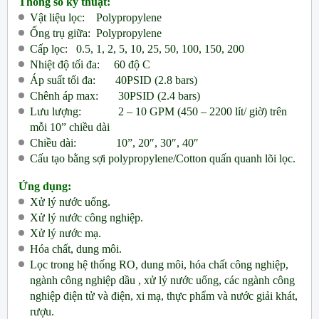
Thông số kỹ thuật:
Vật liệu lọc:    
Polypropylene
Ống trụ giữa:
Polypropylene
Cấp lọc:
0.5, 1, 2, 5, 10, 25, 50, 100, 150, 200
Nhiệt độ tối đa:
60 độ C
Áp suất tối đa:
40PSID (2.8 bars)
Chênh áp max:
30PSID (2.4 bars)
Lưu lượng:             
2 – 10 GPM (450 – 2200 lít/ giờ) trên 
mỗi 10” chiều dài
Chiều dài:              10”, 20″, 30″, 40″
Cấu tạo bằng sợi polypropylene/Cotton quấn quanh lõi lọc.
Ứng dụng:
Xử lý nước uống.
Xử lý nước công nghiệp.
Xử lý nước mạ.
Hóa chất, dung môi.
Lọc trong hệ thống RO, dung môi, hóa chất công nghiệp, 
ngành công nghiệp dầu , xử lý nước uống, các ngành công 
nghiệp điện tử và điện, xi mạ, thực phẩm và nước giải khát, 
rượu.