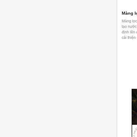
Màng l
Màng lọ
tạo nước
định lên
cải thiện