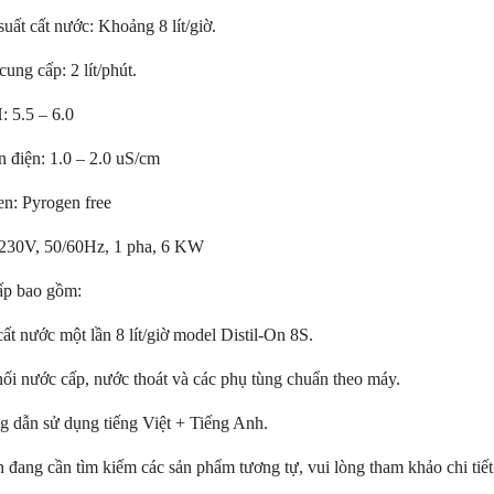
suất cất nước: Khoảng 8 lít/giờ.
soi màu TL-D 90 Graphica
Bóng đèn soi màu TL-D 90 Graphic
 Philips
18W/950 T8 Philips
ung cấp: 2 lít/phút.
0 Graphica 18W/965 mô
TL-D 90 Graphica 18W/950 m
: 5.5 – 6.0
ương đương với ánh sáng tự
phỏng tương đương với ánh sáng t
nhiên
n điện: 1.0 – 2.0 uS/cm
hoàn màu cực cao nên được
Với độ hoàn màu cực cao nên đượ
 để So Màu, Kiểm Màu
sử dụng để So Màu, Kiểm Màu
en: Pyrogen free
m được sản xuất bởi hãng
Sản phẩm được sản xuất bởi hãn
 xuất xứ Ba lan
Philips, xuất xứ Ba lan
 230V, 50/60Hz, 1 pha, 6 KW
ấp bao gồm:
ất nước một lần 8 lít/giờ model Distil-On 8S.
ối nước cấp, nước thoát và các phụ tùng chuẩn theo máy.
 dẫn sử dụng tiếng Việt + Tiếng Anh.
 đang cần tìm kiếm các sản phẩm tương tự, vui lòng tham khảo chi tiế