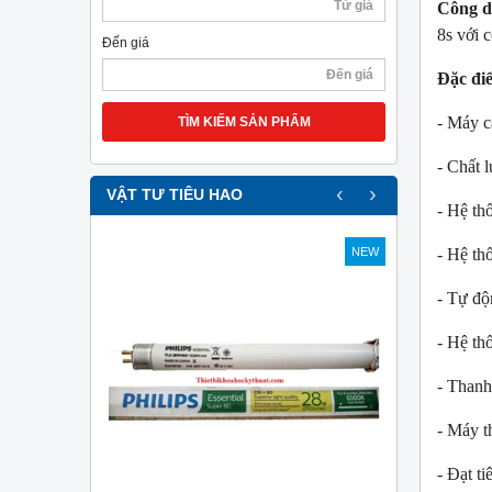
Công d
8s với 
Đến giá
Đặc đi
- Máy c
TÌM KIẾM SẢN PHẨM
- Chất 
‹
›
VẬT TƯ TIÊU HAO
- Hệ th
- Hệ th
NEW
NEW
- Tự độ
- Hệ th
- Thanh
- Máy th
- Đạt t