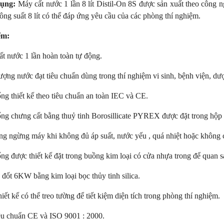
ụng:
Máy cất nước 1 lần 8 lít Distil-On 8S được sản xuất theo công n
công suất 8 lít có thể đáp ứng yêu cầu của các phòng thí nghiệm.
ểm:
ất nước 1 lần hoàn toàn tự động.
lượng nước đạt tiêu chuẩn dùng trong thí nghiệm vi sinh, bệnh viện, dư
ống thiết kế theo tiêu chuẩn an toàn IEC và CE.
ống chưng cất bằng thuỷ tinh Borosillicate PYREX được đặt trong hộp b
NEW
NE
ng ngừng máy khi không đủ áp suất, nước yếu , quá nhiệt hoặc không c
ống được thiết kế đặt trong buồng kim loại có cửa nhựa trong để quan s
 đốt 6KW bằng kim loại bọc thủy tinh silica.
iết kế có thể treo tường để tiết kiệm diện tích trong phòng thí nghiệm.
iêu chuẩn CE và ISO 9001 : 2000.