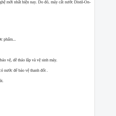
ghệ mới nhất hiện nay. Do đó, máy cất nước Distil-On-
ợc phẩm...
ảo vệ, dễ tháo lắp và vệ sinh máy.
W
NEW
ó nước để bảo vệ thanh đốt .
át.