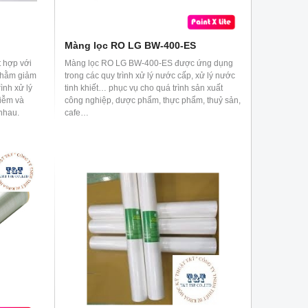
Màng lọc RO LG BW-400-ES
 hợp với
Màng lọc RO LG BW-400-ES được ứng dụng
nhằm giảm
trong các quy trình xử lý nước cấp, xử lý nước
rình xử lý
tinh khiết… phục vụ cho quá trình sản xuất
hiễm và
công nghiệp, dược phẩm, thực phẩm, thuỷ sản,
nhau.
cafe…
c nước
ồn nước
ng độ