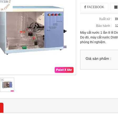
FACEBOOK
Xuất xứ :
B
Bảo hành :
1
Máy cất nước 1 lần 8 lít D
Do đó, máy cất nước Distil
phòng thí nghiệm.
Giá sản phẩm :