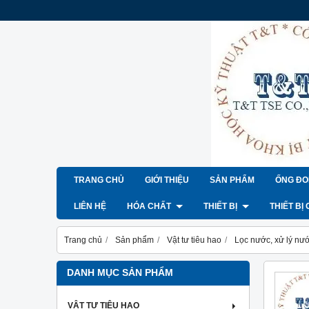
TRANG CHỦ
GIỚI THIỆU
SẢN PHẨM
ỐNG ĐO
LIÊN HỆ
HÓA CHẤT
THIẾT BỊ
THIẾT BỊ
Trang chủ
Sản phẩm
Vật tư tiêu hao
Lọc nước, xử lý nư
DANH MỤC SẢN PHẨM
VẬT TƯ TIÊU HAO