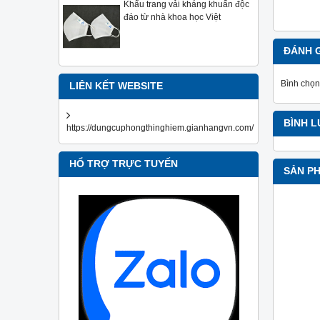
Khẩu trang vải kháng khuẩn độc
đáo từ nhà khoa học Việt
ĐÁNH 
Bình chọn
LIÊN KẾT WEBSITE
BÌNH 
https://dungcuphongthinghiem.gianhangvn.com/
HỔ TRỢ TRỰC TUYẾN
SẢN P