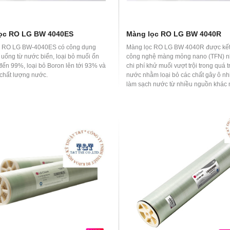
ọc RO LG BW 4040ES
Màng lọc RO LG BW 4040R
c RO LG BW-4040ES có công dụng
Màng lọc RO LG BW 4040R được kết
 uống từ nước biển, loại bỏ muối ổn
công nghệ màng mỏng nano (TFN) 
 đến 99%, loại bỏ Boron lên tới 93% và
chi phí khử muối vượt trội trong quá t
 chất lượng nước.
nước nhằm loại bỏ các chất gây ô n
làm sạch nước từ nhiều nguồn khác 
Màng lọc RO LG BW 4040 R dùng lọ
tinh khiết, chuyên dụng đối với ngu
ngọt và nước lợ loại bỏ trên 99% nồ
muối, vi khuẩn, virus.