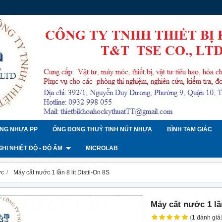
NG NHỰA PP
ỐNG ĐONG THUỶ TINH NÚT NHỰA
BÌNH TAM GIÁC
 GHI NHIỆT ĐỘ - ĐỘ ẨM
MICROLAB
ớc
Máy cất nước 1 lần 8 lít Distil-On 8S
Máy cất nước 1 lần
(
1
đánh giá