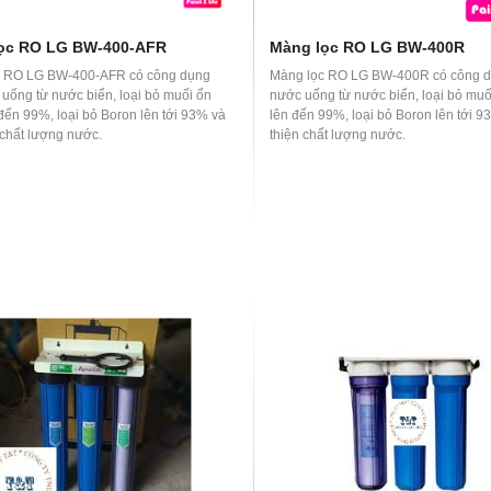
ọc RO LG BW-400-AFR
Màng lọc RO LG BW-400R
c RO LG BW-400-AFR có công dụng
Màng lọc RO LG BW-400R có công d
 uống từ nước biển, loại bỏ muối ổn
nước uống từ nước biển, loại bỏ muố
 đến 99%, loại bỏ Boron lên tới 93% và
lên đến 99%, loại bỏ Boron lên tới 9
 chất lượng nước.
thiện chất lượng nước.