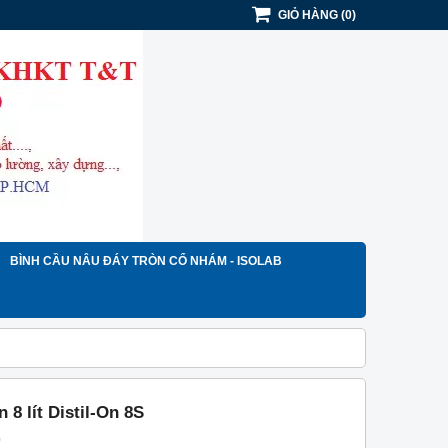
GIỎ HÀNG
(
0
)
BÌNH CẦU NÂU ĐÁY TRÒN CỔ NHÁM - ISOLAB
 8 lít Distil-On 8S
)