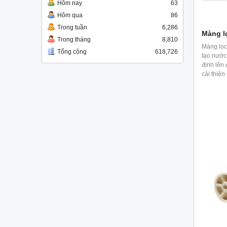
Hôm nay
63
Hôm qua
86
Trong tuần
6,286
Màng l
Trong tháng
8,810
Màng lọ
Tổng cộng
618,726
tạo nước
định lên
cải thiện