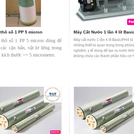
 thô số 1 PP 5 micron
Máy Cất Nước 1 lần 4 lít Basi
Máy cất nước 1 lần 4 lít Basic/PH4 là
 thô số 1 PP 5 micron dùng để
những thiết bị quan trọng trong phòng
 các cặn bẩn, vật lơ lửng trong
nghiệm, y tế dùng để tạo ra nước tinh
 kích thước >= 5 micrometer.
không chứa các thành phần hữu cơ h