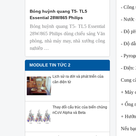
- Công 
 Isolab
Bóng huỳnh quang T5- TL5
Bóng đèn 
Essential 28W/865 Philips
18W/965 T8
- Nước c
Bóng huỳnh quang T5- TL5 Essential
TL-D 9
- Độ pH
phỏng t
28W/865 Philips dùng chiếu sáng Văn
nhiên
phòng, nhà máy may, nhà xưởng công
- Độ dẫ
Với độ 
nghiệp …
sử dụng
- Pyrog
Sản phẩ
Philips,
MODULE TIN TỨC 2
- Điện:
Lịch sử ra đời và phát triển của
Cung c
cân điện tử
+ Máy c
+ Ống n
Thay đổi cấu trúc của biến chủng
nCoV Alpha và Beta
+ Hướng
Nếu bạn