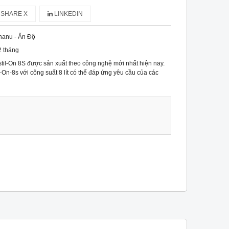
SHARE X
LINKEDIN
hanu - Ấn Độ
2 tháng
istil-On 8S được sản xuất theo công nghệ mới nhất hiện nay.
-On-8s với công suất 8 lít có thể đáp ứng yêu cầu của các