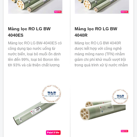
Màng lọc RO LG BW
Màng lọc RO LG BW
4040ES
4040R
Màng lọc RO LG BW-4040ES có
Màng lọc RO LG BW 4040R
công dụng tạo nước uống từ
được kết hợp với công nghệ
nước biển, loại bỏ muối ổn định
màng mỏng nano (TFN) nhằm
lên đến 99%, loại bỏ Boron lên
giảm chi phí khử muối vượt trội
tới 93% và cải thiện chất lượng
trong quá trình xử lý nước nhằm
nước.
loại bỏ các chất gây ô nhiễm và
làm sạch nước từ nhiều nguồn
khác nhau. Màng lọc RO LG BW
4040 R dùng lọc nước tinh khiết,
chuyên dụng đối với nguồn
nước ngọt và nước lợ loại bỏ
trên 99% nồng độ muối, vi
khuẩn, virus.