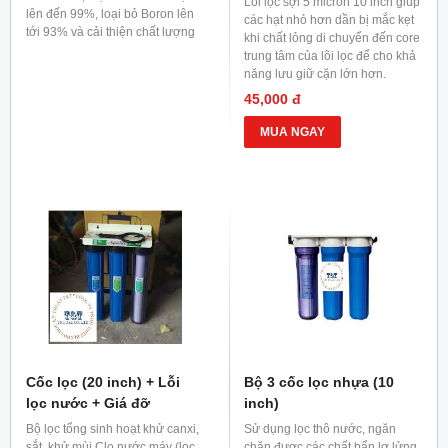
Lõi lọc sợi 5 micron 10 inch giúp
lên đến 99%, loại bỏ Boron lên
các hạt nhỏ hơn dần bị mắc kẹt
tới 93% và cải thiện chất lượng
khi chất lỏng di chuyển đến core
nước.
trung tâm của lõi lọc để cho khả
năng lưu giữ cặn lớn hơn.
45,000 đ
MUA NGAY
Cốc lọc (20 inch) + Lỗi
Bộ 3 cốc lọc nhựa (10
lọc nước + Giá đỡ
inch)
Bộ lọc tổng sinh hoạt khử canxi,
Sử dụng lọc thô nước, ngăn
sắt, khử mùi Clo nước máy (lọc
chặn được các chất bẩn lơ lửng