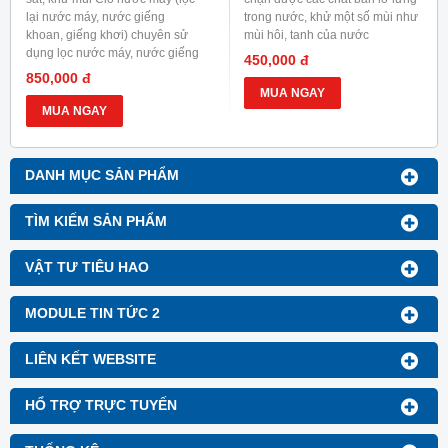
lại nước máy, nước giếng
trong nước, khử một số mùi như
khoan, giếng khơi) chuyên sử
mùi hôi, tanh của nước
dụng lọc nước máy, nước giếng
450,000 đ
nhiễm canxi công suất sử dụng
850,000 đ
nhỏ.
MUA NGAY
MUA NGAY
DANH MỤC SẢN PHẨM
TÌM KIẾM SẢN PHẨM
VẬT TƯ TIÊU HAO
MODULE TIN TỨC 2
LIÊN KẾT WEBSITE
HỔ TRỢ TRỰC TUYẾN