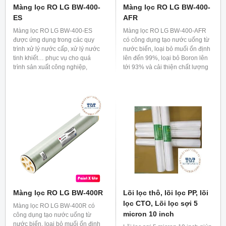
Màng lọc RO LG BW-400-
Màng lọc RO LG BW-400-
ES
AFR
Màng lọc RO LG BW-400-ES
Màng lọc RO LG BW-400-AFR
được ứng dụng trong các quy
có công dụng tạo nước uống từ
trình xử lý nước cấp, xử lý nước
nước biển, loại bỏ muối ổn định
tinh khiết… phục vụ cho quá
lên đến 99%, loại bỏ Boron lên
trình sản xuất công nghiệp,
tới 93% và cải thiện chất lượng
dược phẩm, thực phẩm, thuỷ
nước.
sản, cafe…
Màng lọc RO LG BW-400R
Lõi lọc thô, lõi lọc PP, lõi
lọc CTO, Lõi lọc sợi 5
Màng lọc RO LG BW-400R có
micron 10 inch
công dụng tạo nước uống từ
nước biển, loại bỏ muối ổn định