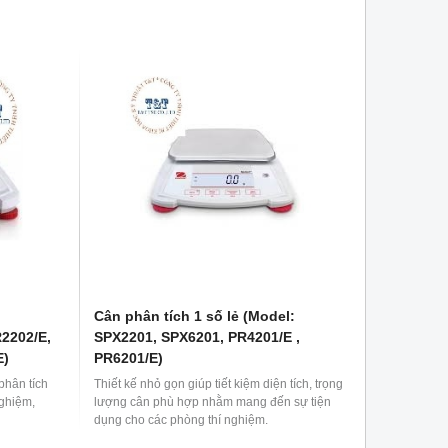
ến phương
h xác hơn.
Cân phân tích 1 số lẻ (Model:
2202/E,
SPX2201, SPX6201, PR4201/E ,
E)
PR6201/E)
phân tích
Thiết kế nhỏ gọn giúp tiết kiệm diện tích, trọng
nghiệm,
lượng cân phù hợp nhằm mang đến sự tiện
dụng cho các phòng thí nghiệm.