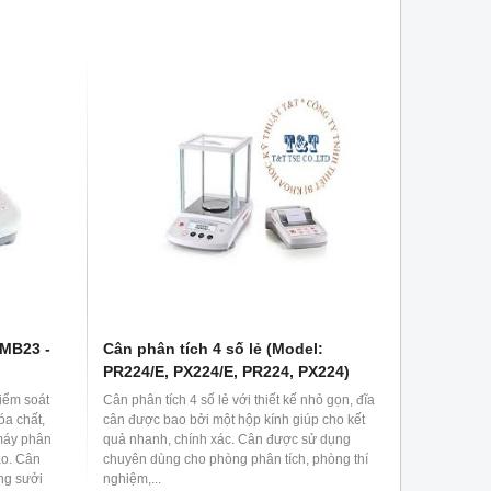
Phù hợp với tất cả các phòng thí nghiệm, trung
tâm nghiên cứu, bệnh viện, trường học, các
viện đo lường kiểm nghiệm, cũng như các
phòng lab chuyên dụng trong các lĩnh vực thực
phẩm, y tế..
 MB23 -
Cân phân tích 4 số lẻ (Model:
PR224/E, PX224/E, PR224, PX224)
iểm soát
Cân phân tích 4 số lẻ với thiết kế nhỏ gọn, đĩa
óa chất,
cân được bao bởi một hộp kính giúp cho kết
máy phân
quả nhanh, chính xác. Cân được sử dụng
ao. Cân
chuyên dùng cho phòng phân tích, phòng thí
ng sưởi
nghiệm,...