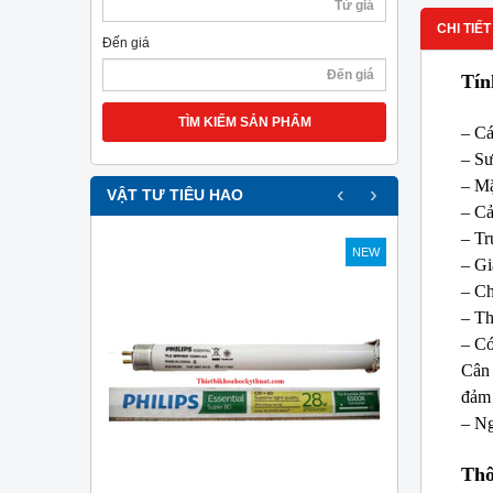
CHI TIẾT
Đến giá
Tín
TÌM KIẾM SẢN PHẨM
– Cá
– Sư
– Mặ
‹
›
VẬT TƯ TIÊU HAO
– Cả
– Tr
NEW
NEW
– Gi
– Ch
– Th
– Có
Cân 
đảm 
– Ng
Thô