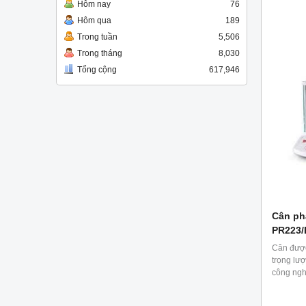
Hôm nay
76
chính xá
phẩm, th
Hôm qua
189
hóa dầu,
Trong tuần
5,506
Trong tháng
8,030
Tổng cộng
617,946
Cân phâ
PR223/
Cân được 
trọng lư
công ngh