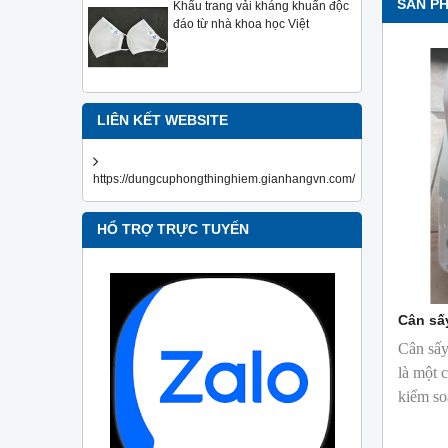
SẢN P
Khẩu trang vải kháng khuẩn độc
đáo từ nhà khoa học Việt
LIÊN KẾT WEBSITE
https://dungcuphongthinghiem.gianhangvn.com/
HỔ TRỢ TRỰC TUYẾN
Cân sấ
Cân sấy
là một 
kiểm so