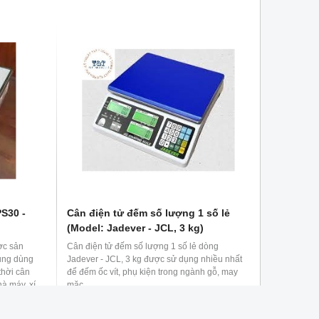
S30 -
Cân điện tử đếm số lượng 1 số lẻ
(Model: Jadever - JCL, 3 kg)
ợc sản
Cân điện tử đếm số lượng 1 số lẻ dòng
dụng dùng
Jadever - JCL, 3 kg được sử dụng nhiều nhất
thời cân
để đếm ốc vít, phụ kiện trong ngành gỗ, may
à máy, xí
mặc...
ra khối
3,350,000 đ
m, nguyên