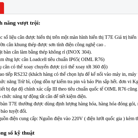
h năng vượt trội:
c số liệu cân được hiển thị trên một màn hình hiển thị T7E Giá trị h
ờn cân khung thép được sơn tỉnh điện công nghệ cao .
t bàn cân làm bằng thép không rỉ (INOX 304).
m ứng lực cân Loadcell tiêu chuẩn IP65( OIML R76)
ụ cân có thể xoay chuyển được (có thể xoay tới 360 độ)
NEW
NE
ao tiếp RS232 (khách hàng có thể chọn lựa để kế nối vào máy in, máy vi 
ức năng Trừ bì, cộng dồn tự kiểm tra pin và báo Pin sắp hết. đơn vi Kg 
iết bị đạt độ chính xác cấp III theo tiêu chuẩn quốc tế OIML R76 c
 chức năng tự động tắt cân để tiết kiệm điện.
bàn T7E thường được dùng định lượng hàng hóa, hàng hóa đóng gói, nh
bảo tuyệt đối.
uồn điện cung cấp: Nguồn điện vào 220V ( điện lưới quốc gia ) kèm 
ng số kỹ thuật