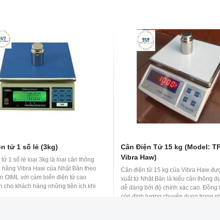
n tử 1 số lẻ (3kg)
Cân Điện Tử 15 kg (Model: TP
Vibra Haw)
tử 1 số lẻ loại 3kg là loại cân thông
 hãng Vibra Haw của Nhật Bản theo
Cân điện tử 15 kg của Vibra Haw đư
ẩn OIML với cảm biến điện tử cao
xuất từ Nhật Bản là kiểu cân thông 
 cho khách hàng những tiện ích khi
dễ dàng bởi độ chính xác cao. Đồng 
còn định lượng chuyên dụng trong nh
nghiệp, phòng kiểm hàng... để kiểm t
00 đ
lượng hàng hóa, hóa chất, thực phẩ
2,500,000 đ