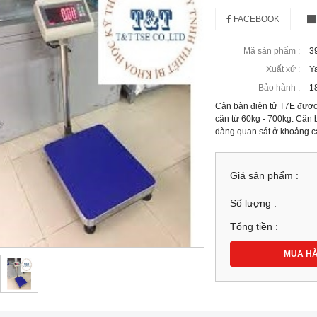
FACEBOOK
Mã sản phẩm :
3
Xuất xứ :
Y
Bảo hành :
1
Cân bàn điện tử T7E được
cân từ 60kg - 700kg. Cân b
dàng quan sát ở khoảng c
Giá sản phẩm :
Số lượng :
Tổng tiền :
MUA H