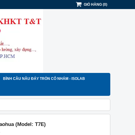
GIỎ HÀNG
(
0
)
BÌNH CẦU NÂU ĐÁY TRÒN CỔ NHÁM - ISOLAB
aohua (Model: T7E)
)