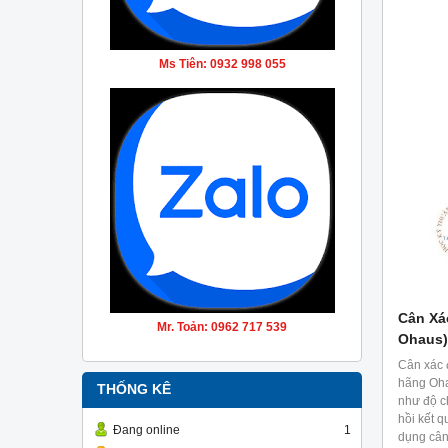
Ms Tiên: 0932 998 055
Cân Xá
Mr. Toản: 0962 717 539
Ohaus)
Cân xác 
hãng Oha
THỐNG KÊ
như độ ch
hồi kết 
Đang online
1
dụng cân