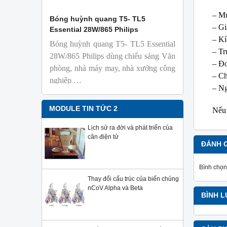
– Mứ
 Isolab
Bóng huỳnh quang T5- TL5
Bóng đèn 
– Gi
Essential 28W/865 Philips
18W/965 T8
– Kí
Bóng huỳnh quang T5- TL5 Essential
TL-D 9
– Tr
phỏng t
28W/865 Philips dùng chiếu sáng Văn
– Đơ
nhiên
phòng, nhà máy may, nhà xưởng công
Với độ 
– Ch
nghiệp …
sử dụng
– Ng
Sản phẩ
Philips,
MODULE TIN TỨC 2
Nếu 
Lịch sử ra đời và phát triển của
cân điện tử
ĐÁNH 
Bình chọn
Thay đổi cấu trúc của biến chủng
nCoV Alpha và Beta
BÌNH 