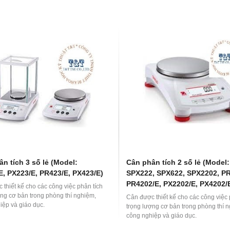
c cao như các ngành dược phẩm, thực
tiên tiến với công nghệ cao mang đ
ức ăn chăn nuôi, ngành giấy, ngành
pháp phân tích độ ẩm nhanh và chín
 và một số ngành môi trường.
n tích 3 số lẻ (Model:
Cân phân tích 2 số lẻ (Model:
E, PX223/E, PR423/E, PX423/E)
SPX222, SPX622, SPX2202, PR
PR4202/E, PX2202/E, PX4202/
thiết kế cho các công việc phân tích
ợng cơ bản trong phòng thí nghiệm,
Cân được thiết kế cho các công việc 
iệp và giáo dục.
trọng lượng cơ bản trong phòng thí 
công nghiệp và giáo dục.