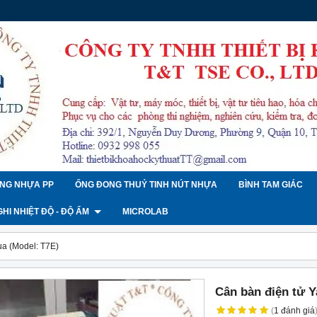
NG NHỰA PP
ỐNG ĐONG THUỶ TINH NÚT NHỰA
BÌNH TAM GIÁC
 GHI NHIỆT ĐỘ - ĐỘ ẨM
MICROLAB
ua (Model: T7E)
Cân bàn điện tử Y
(
1
đánh giá