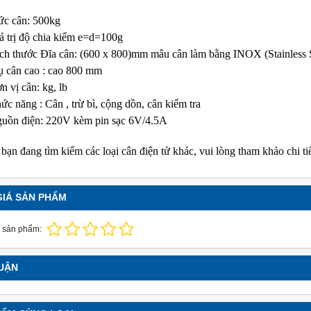
c cân: 500kg
soi màu TL-D 90 Graphica
Bóng đèn soi màu TL-D 90 Graphic
á trị độ chia kiểm e=d=100g
 Philips
18W/950 T8 Philips
ch thước Đĩa cân: (600 x 800)mm mâu cân làm bằng INOX (Stainless S
0 Graphica 18W/965 mô
TL-D 90 Graphica 18W/950 m
ụ cân cao : cao 800 mm
ương đương với ánh sáng tự
phỏng tương đương với ánh sáng t
n vị cân: kg, lb
nhiên
hoàn màu cực cao nên được
Với độ hoàn màu cực cao nên đượ
ức năng : Cân , trừ bì, cộng dồn, cân kiểm tra
 để So Màu, Kiểm Màu
sử dụng để So Màu, Kiểm Màu
uồn điện: 220V kèm pin sạc 6V/4.5A
m được sản xuất bởi hãng
Sản phẩm được sản xuất bởi hãn
 xuất xứ Ba lan
Philips, xuất xứ Ba lan
bạn đang tìm kiếm các loại cân điện tử khác, vui lòng tham khảo chi ti
GIÁ SẢN PHẨM
 sản phẩm:
LUẬN