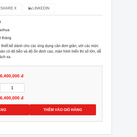
SHARE X
LINKEDIN
9
aohua
8 tháng
 thiết kế dành cho các ứng dụng cân đơn giản, với các mức
àn có độ bền và độ ổn định cao, màn hình hiển thị số lớn, dễ
ách xa.
6,400,000 đ
6,400,000
đ
ÀNG
THÊM VÀO GIỎ HÀNG