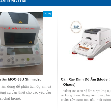
HẨM CÙNG LOẠI
NEW
y ẩm MOC-63U Shimadzu
Cân Xác Định Độ Ẩm (Model:
- Ohaus)
 ẩm dùng để phân tích độ ẩm và
Thiết bị xác định độ ẩm được ứng dụ
công cụ cần thiết cho các yêu cầu
rãi trong phòng thí nghiệm, thực ph
át chất lượng.
phẩm, xây dựng, hóa dầu, môi trườ