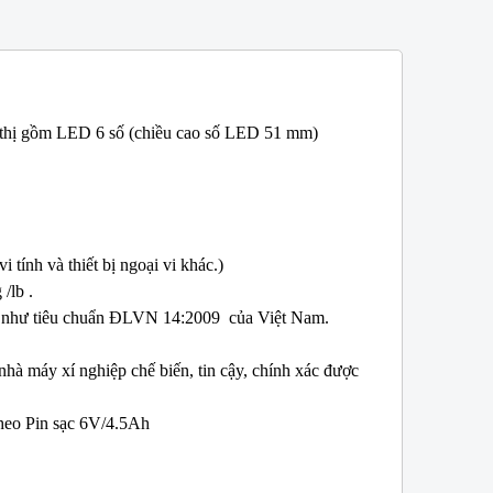
iển thị gồm LED 6 số (chiều cao số LED 51 mm)
W
NEW
tính và thiết bị ngoại vi khác.)
/lb .
ũng như tiêu chuẩn ĐLVN 14:2009 của Việt Nam.
à máy xí nghiệp chế biến, tin cậy, chính xác được
theo Pin sạc 6V/4.5Ah