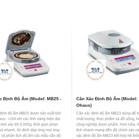
c Định Độ Ẩm (Model: MB25 -
Cân Xác Định Độ Ẩm (Model:
Ohaus)
định độ ẩm MB25 được sản xuất bởi
Cân xác định độ ẩm MB23 dùng để k
us - USA với các tính năng hiện đại
chất lượng, thực phẩm và đồ uống, h
ính xác tới 0.005g, thời gian phản
công nghiệp dược phẩm. Hơn nữa, 
quả nhanh, ổn định đáp ứng mọi ứng
tích nhanh mang đến độ chính xác c
 và phân tích độ ẩm các mẫu cần độ
xác định độ ẩm MB23 kết hợp hệ thố