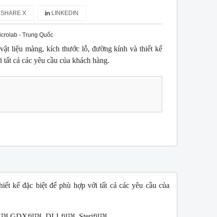
SHARE X
LINKEDIN
icrolab - Trung Quốc
vật liệu màng, kích thước lỗ, đường kính và thiết kế
i tất cả các yêu cầu của khách hàng.
hiết kế đặc biệt để phù hợp với tất cả các yêu cầu của
il™,GDXfil™, DLLfil™, Sterifil™.,