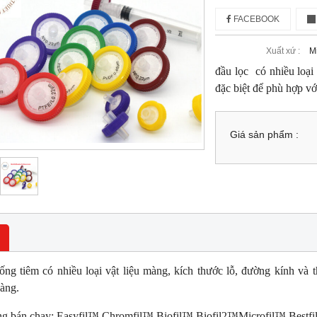
FACEBOOK
Xuất xứ :
M
đầu lọc có nhiều loại 
đặc biệt để phù hợp vớ
Giá sản phẩm :
ống tiêm có nhiều loại vật liệu màng, kích thước lỗ, đường kính và t
àng.
g bán chạy: Easyfil™,Chromfil™,Biofil™,Biofil2™Microfil™,Bestf