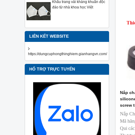
Khẩu trang vải kháng khuẩn độc
đáo từ nhà khoa học Việt
LIÊN KẾT WEBSITE
https://dungcuphongthinghiem.gianhangvn.com/
HỔ TRỢ TRỰC TUYẾN
Nắp cha
silicon
screw t
Nắp Ch
Mã hãn
Qui các