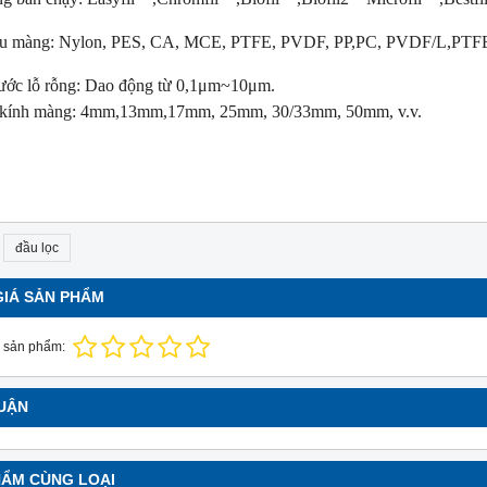
iệu màng: Nylon, PES, CA, MCE, PTFE, PVDF, PP,PC, PVDF/L,PTFE
ước lỗ rỗng: Dao động từ 0,1μm~10μm.
kính màng: 4mm,13mm,17mm, 25mm, 30/33mm, 50mm, v.v.
đầu lọc
NEW
NE
GIÁ SẢN PHẨM
 sản phẩm:
LUẬN
HẨM CÙNG LOẠI