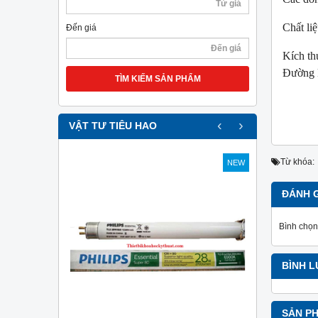
Chất l
Đến giá
Kích th
Đường 
TÌM KIẾM SẢN PHẨM
‹
›
VẬT TƯ TIÊU HAO
Từ khóa:
NEW
NEW
ĐÁNH 
Bình chọn
BÌNH 
SẢN P