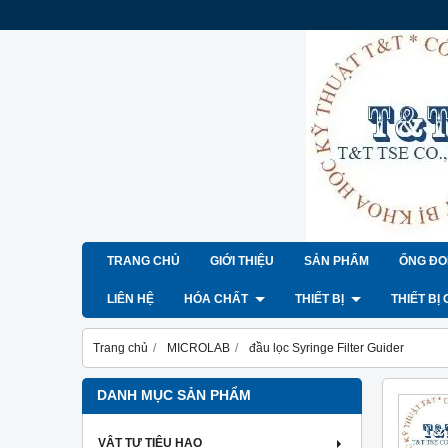
TRANG CHỦ
GIỚI THIỆU
SẢN PHẨM
ỐNG ĐO
LIÊN HỆ
HÓA CHẤT
THIẾT BỊ
THIẾT BỊ
Trang chủ
MICROLAB
đầu lọc Syringe Filter Guider
DANH MỤC SẢN PHẨM
VẬT TƯ TIÊU HAO