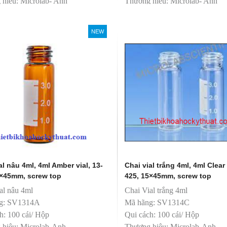
hiệu: Microlab- Anh
Thương hiệu: Microlab- Anh
t: Trung Quốc
sản xuất: Trung Quốc
ân phối độc quyền
T&T phân phối độc quyền
NEW
al nâu 4ml, 4ml Amber vial, 13-
Chai vial trắng 4ml, 4ml Clear 
5×45mm, screw top
425, 15×45mm, screw top
al nâu 4ml
Chai Vial trắng 4ml
g: SV1314A
Mã hãng: SV1314C
h: 100 cái/ Hộp
Qui cách: 100 cái/ Hộp
 hiệu: Microlab-Anh
Thương hiệu: Microlab-Anh