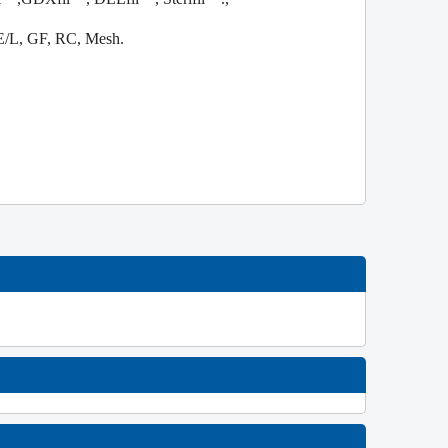
/L, GF, RC, Mesh.
W
NEW