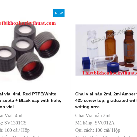
Qui cách: 100 cái/ Hộp
Thương hiệu: Microlab- Anh
NEW
Sản xuất: Trung Quốc
i vial 4ml, Red PTFE/White
Chai vial nâu 2ml. 2ml Amber v
e septa + Black cap with hole,
425 screw top, graduated wit
op vial
writing area
ai Vial 4ml
Chai Vial nâu 2ml
g: SV1301CS
Mã hãng: SV0912A
h: 100 cái/ Hộp
Qui cách: 100 cái/ Hộp