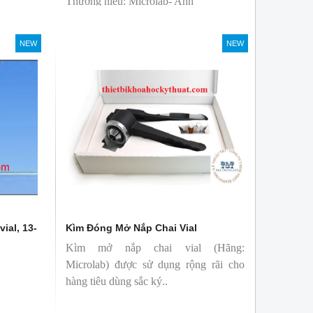
Thương hiệu: Microlab- Anh
sản xuất: Trung Quốc
T&T phân phối độc quyền
NEW
NEW
vial, 13-
Kìm Đóng Mở Nắp Chai Vial
Kìm mở nắp chai vial (Hãng:
Microlab) được sử dụng rộng rãi cho
hàng tiêu dùng sắc ký..