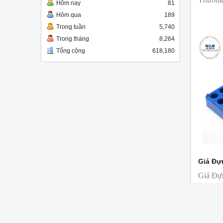
Hôm nay
81
sản xuấ
Hôm qua
189
T&T ph
Trong tuần
5,740
Trong tháng
8,264
Tổng cộng
618,180
Giá Đựn
Giá Đự
Hãng: M
là giá
Hộp lọ