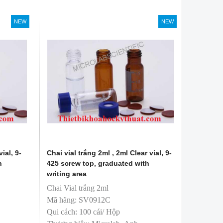
T&T phân phối độc quyền
NEW
NEW
ial, 9-
Chai vial trắng 2ml , 2ml Clear vial, 9-
h
425 screw top, graduated with
writing area
Chai Vial trắng 2ml
Mã hãng: SV0912C
Qui cách: 100 cái/ Hộp