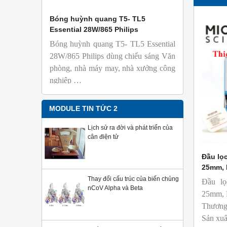
 Isolab
Bóng huỳnh quang T5- TL5
Bóng đèn 
Essential 28W/865 Philips
18W/965 T8
Bóng huỳnh quang T5- TL5 Essential
TL-D 9
phỏng t
28W/865 Philips dùng chiếu sáng Văn
nhiên
phòng, nhà máy may, nhà xưởng công
Với độ 
nghiệp …
sử dụng
Sản phẩ
Philips,
MODULE TIN TỨC 2
Lịch sử ra đời và phát triển của
cân điện tử
Đầu lọc
25mm, P
Thay đổi cấu trúc của biến chủng
Đầu lọ
nCoV Alpha và Beta
25mm, P
Thương 
Sản xuấ