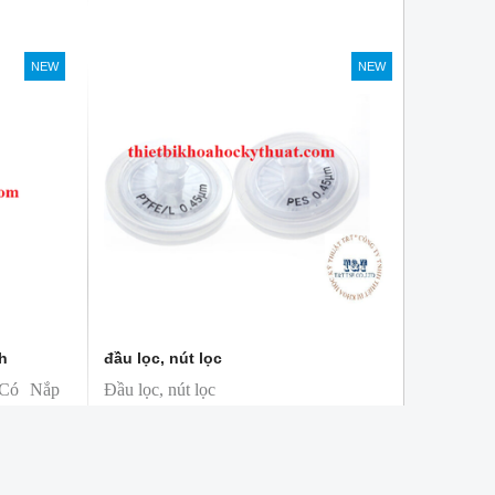
NEW
NEW
ch
đầu lọc, nút lọc
Có Nắp
Đầu lọc, nút lọc
b) là lọ
Hãng: Microlab
êu chuẩn
dùng để lọc mẫu cho các mẫu sắc ký,
ãi trong
loại bỏ hạt cơ bản, lọc dung dịch chứa