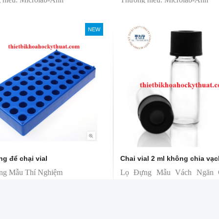
t: Trung Quốc
Sản xuất: Trung Quốc
ân phối độc quyền
T&T phân phối độc quyền
NEW
g để chại vial
Chai vial 2 ml không chia vạ
ng Mẫu Thí Nghiệm
Lọ Đựng Mẫu Vách Ngăn 
icrolab
(Code: 8-425, Hãng: Microla
 đỡ dùng cho lọ PP/Acrylic và
thủy tinh vít có nắp đậy ti
, dễ dàng xử lý và vận chuyển
ND8mm, được sử dụng rộng r