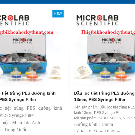
soi màu TL-D 90 Graphica
Bóng đèn soi màu TL-D 90 Graphic
NEW
 Philips
18W/950 T8 Philips
0 Graphica 18W/965 mô
TL-D 90 Graphica 18W/950 m
ương đương với ánh sáng tự
phỏng tương đương với ánh sáng t
nhiên
hoàn màu cực cao nên được
Với độ hoàn màu cực cao nên đượ
 để So Màu, Kiểm Màu
sử dụng để So Màu, Kiểm Màu
m được sản xuất bởi hãng
Sản phẩm được sản xuất bởi hãn
 xuất xứ Ba lan
Philips, xuất xứ Ba lan
 tiệt trùng PES đường kính
Đầu lọc tiệt trùng PES đường
ES Syringe Filter
13mm, PES Syringe Filter
Tên sản phẩm: Đầu lọc tiệt trùng P
c tiệt trùng PES đường kính
kính 13mm, PES Syringe Filter
ES Syringe Filter
Mã sản phẩm: S13PES022S, S13P
hiệu: Microlab- Anh
Đường kính : 13mm
t: Trung Quốc
Lỗ lọc: 0.22 um/ 0.45um