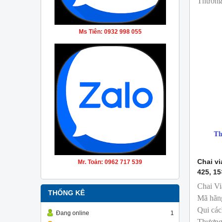
Thương 
sản xuấ
T&T ph
Ms Tiên: 0932 998 055
Chai vi
Mr. Toản: 0962 717 539
425, 1
Chai Vi
THỐNG KÊ
Mã hãn
Qui các
Đang online
1
Thương