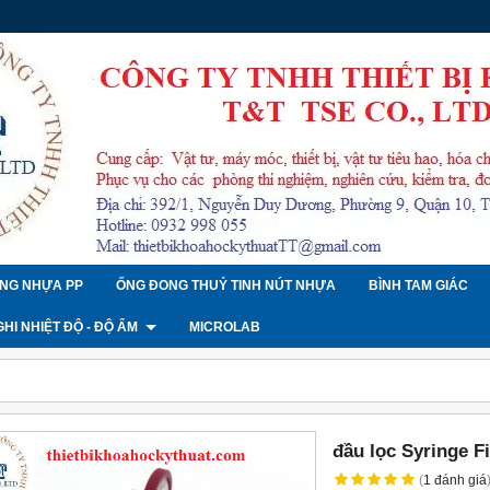
NG NHỰA PP
ỐNG ĐONG THUỶ TINH NÚT NHỰA
BÌNH TAM GIÁC
 GHI NHIỆT ĐỘ - ĐỘ ẨM
MICROLAB
đầu lọc Syringe Fi
(
1
đánh giá